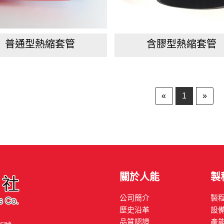
普通型熱縮套管
含膠型熱縮套管
«
1
»
關於人能
製
公司簡介
製
歷史沿革
設
品質認證
產