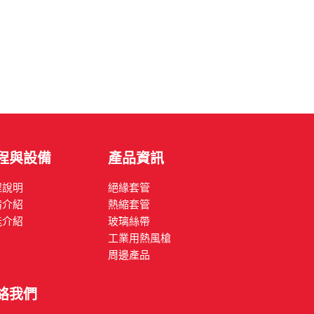
程與設備
產品資訊
程說明
絕緣套管
備介紹
熱縮套管
能介紹
玻璃絲帶
工業用熱風槍
周邊產品
絡我們