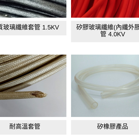
質玻璃纖維套管 1.5KV
矽膠玻璃纖維(內纖外膠
管 4.0KV
耐高溫套管
矽橡膠產品