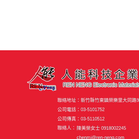
聯絡地址：新竹縣竹東鎮榮樂里大同路9
公司電話：03-5101752
公司傳真：03-5110512
聯絡人：
陳美榮女士 0918002245
chenmi@ren-neng.com