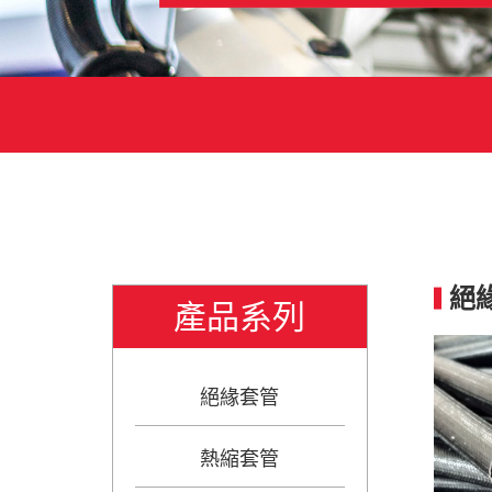
絕
產品系列
絕緣套管
熱縮套管